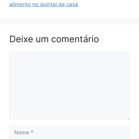
a
p
o
alimento no quintal de casa
n
k
sl
at
Deixe um comentário
e
Comentário
Nome