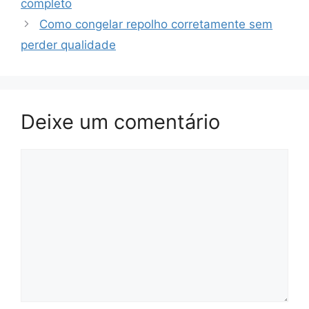
a
p
o
completo
n
k
Como congelar repolho corretamente sem
sl
perder qualidade
at
e
Deixe um comentário
Comentário