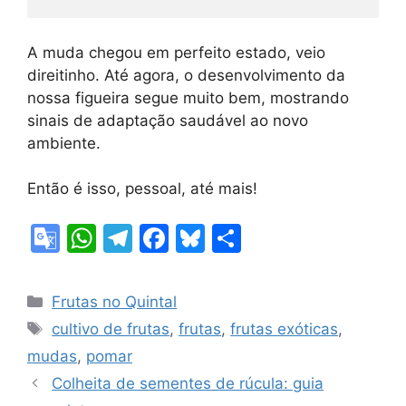
A muda chegou em perfeito estado, veio
direitinho. Até agora, o desenvolvimento da
nossa figueira segue muito bem, mostrando
sinais de adaptação saudável ao novo
ambiente.
Então é isso, pessoal, até mais!
G
W
T
F
Bl
S
o
h
el
a
u
h
o
at
e
c
e
ar
Categorias
Frutas no Quintal
gl
s
gr
e
s
e
Tags
cultivo de frutas
,
frutas
,
frutas exóticas
,
e
A
a
b
k
mudas
,
pomar
Tr
p
m
o
y
Colheita de sementes de rúcula: guia