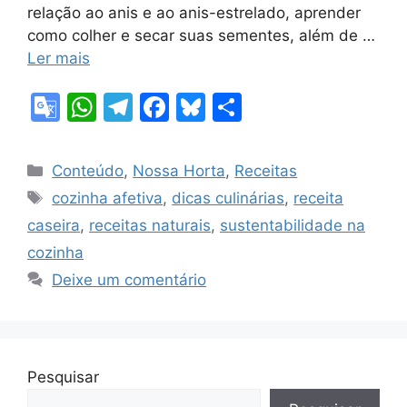
relação ao anis e ao anis-estrelado, aprender
como colher e secar suas sementes, além de …
Ler mais
G
W
T
F
Bl
S
o
h
el
a
u
h
o
at
e
c
e
ar
Categorias
Conteúdo
,
Nossa Horta
,
Receitas
gl
s
gr
e
s
e
Tags
cozinha afetiva
,
dicas culinárias
,
receita
e
A
a
b
k
caseira
,
receitas naturais
,
sustentabilidade na
Tr
p
m
o
y
cozinha
a
p
o
Deixe um comentário
n
k
sl
at
Pesquisar
e