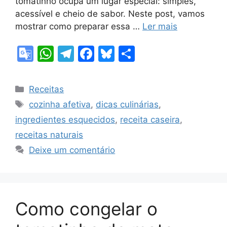
tomatinho ocupa um lugar especial: simples,
acessível e cheio de sabor. Neste post, vamos
mostrar como preparar essa …
Ler mais
G
W
T
F
Bl
S
o
h
el
a
u
h
o
at
e
c
e
ar
Categorias
Receitas
gl
s
gr
e
s
e
Tags
cozinha afetiva
,
dicas culinárias
,
e
A
a
b
k
ingredientes esquecidos
,
receita caseira
,
Tr
p
m
o
y
receitas naturais
a
p
o
Deixe um comentário
n
k
sl
at
Como congelar o
e