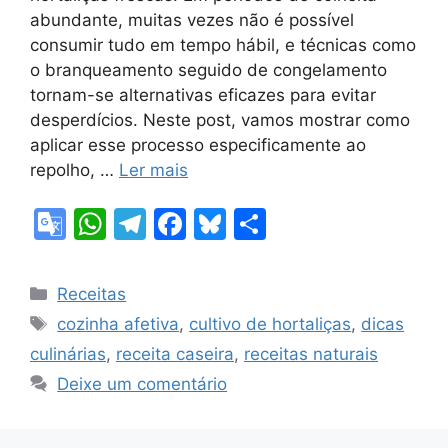
abundante, muitas vezes não é possível
consumir tudo em tempo hábil, e técnicas como
o branqueamento seguido de congelamento
tornam-se alternativas eficazes para evitar
desperdícios. Neste post, vamos mostrar como
aplicar esse processo especificamente ao
repolho, …
Ler mais
G
W
T
F
Bl
S
o
h
el
a
u
h
o
at
e
c
e
ar
Categorias
Receitas
gl
s
gr
e
s
e
Tags
cozinha afetiva
,
cultivo de hortaliças
,
dicas
e
A
a
b
k
culinárias
,
receita caseira
,
receitas naturais
Tr
p
m
o
y
Deixe um comentário
a
p
o
n
k