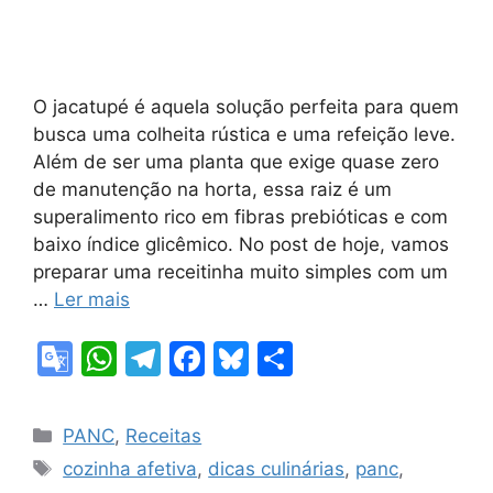
O jacatupé é aquela solução perfeita para quem
busca uma colheita rústica e uma refeição leve.
Além de ser uma planta que exige quase zero
de manutenção na horta, essa raiz é um
superalimento rico em fibras prebióticas e com
baixo índice glicêmico. No post de hoje, vamos
preparar uma receitinha muito simples com um
…
Ler mais
G
W
T
F
Bl
S
o
h
el
a
u
h
o
at
e
c
e
ar
Categorias
PANC
,
Receitas
gl
s
gr
e
s
e
Tags
cozinha afetiva
,
dicas culinárias
,
panc
,