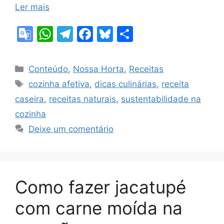
Ler mais
G
W
T
F
Bl
S
o
h
el
a
u
h
o
at
e
c
e
ar
Categorias
Conteúdo
,
Nossa Horta
,
Receitas
gl
s
gr
e
s
e
Tags
cozinha afetiva
,
dicas culinárias
,
receita
e
A
a
b
k
caseira
,
receitas naturais
,
sustentabilidade na
Tr
p
m
o
y
cozinha
a
p
o
Deixe um comentário
n
k
sl
at
Como fazer jacatupé
e
com carne moída na