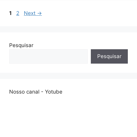
sl
Page
Page
1
2
Next
→
at
e
Pesquisar
Pesquisar
Nosso canal - Yotube