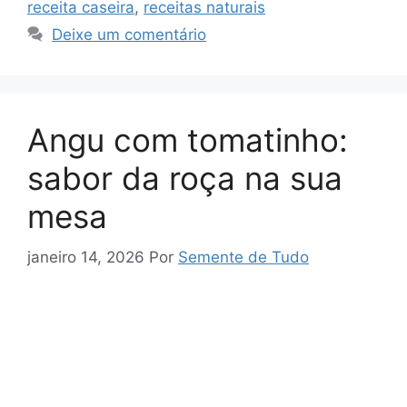
e
A
a
b
k
receita caseira
,
receitas naturais
Tr
p
m
o
y
Deixe um comentário
a
p
o
n
k
sl
Angu com tomatinho:
at
sabor da roça na sua
e
mesa
janeiro 14, 2026
Por
Semente de Tudo