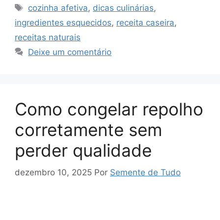
gl
s
gr
e
s
e
Tags
cozinha afetiva
,
dicas culinárias
,
e
A
a
b
k
ingredientes esquecidos
,
receita caseira
,
Tr
p
m
o
y
receitas naturais
a
p
o
Deixe um comentário
n
k
sl
at
Como congelar repolho
e
corretamente sem
perder qualidade
dezembro 10, 2025
Por
Semente de Tudo