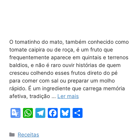
O tomatinho do mato, também conhecido como
tomate caipira ou de roça, é um fruto que
frequentemente aparece em quintais e terrenos
baldios, e não é raro ouvir histórias de quem
cresceu colhendo esses frutos direto do pé
para comer com sal ou preparar um molho
rápido. É um ingrediente que carrega memória
afetiva, tradição …
Ler mais
G
W
T
F
Bl
S
o
h
el
a
u
h
o
at
e
c
e
ar
Categorias
Receitas