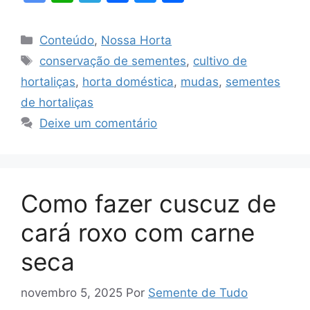
o
h
el
a
u
h
o
at
e
c
e
ar
Categorias
Conteúdo
,
Nossa Horta
gl
s
gr
e
s
e
Tags
conservação de sementes
,
cultivo de
e
A
a
b
k
hortaliças
,
horta doméstica
,
mudas
,
sementes
Tr
p
m
o
y
de hortaliças
a
p
o
Deixe um comentário
n
k
sl
at
Como fazer cuscuz de
e
cará roxo com carne
seca
novembro 5, 2025
Por
Semente de Tudo