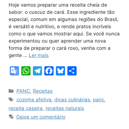
Hoje vamos preparar uma receita cheia de
sabor: o cuscuz de cará. Esse ingrediente tão
especial, comum em algumas regiões do Brasil,
é versátil e nutritivo, e rende pratos incríveis
como o que vamos mostrar aqui. Se você nunca
experimentou ou quer aprender uma nova
forma de preparar o cará roxo, venha com a
gente …
Ler mais
G
W
T
F
Bl
S
o
h
el
a
u
h
o
at
e
c
e
ar
Categorias
PANC
,
Receitas
gl
s
gr
e
s
e
Tags
cozinha afetiva
,
dicas culinárias
,
panc
,
e
A
a
b
k
receita caseira
,
receitas naturais
Tr
p
m
o
y
Deixe um comentário
a
p
o