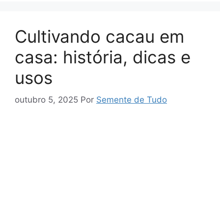
n
k
sl
Cultivando cacau em
at
casa: história, dicas e
e
usos
outubro 5, 2025
Por
Semente de Tudo