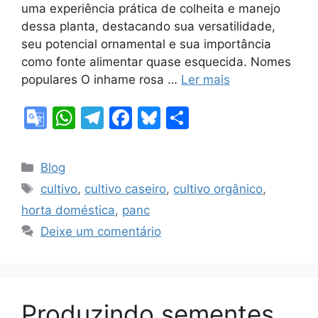
uma experiência prática de colheita e manejo
dessa planta, destacando sua versatilidade,
seu potencial ornamental e sua importância
como fonte alimentar quase esquecida. Nomes
populares O inhame rosa …
Ler mais
G
W
T
F
Bl
S
o
h
el
a
u
h
o
at
e
c
e
ar
Categorias
Blog
gl
s
gr
e
s
e
Tags
cultivo
,
cultivo caseiro
,
cultivo orgânico
,
e
A
a
b
k
horta doméstica
,
panc
Tr
p
m
o
y
Deixe um comentário
a
p
o
n
k
sl
Produzindo sementes