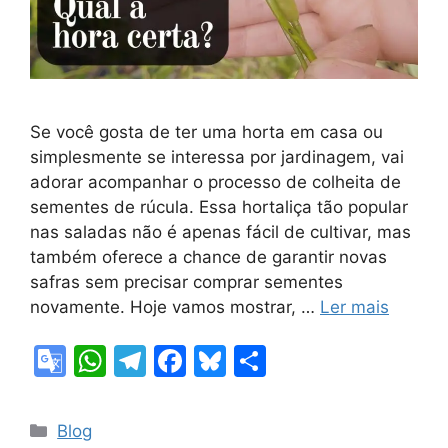
Se você gosta de ter uma horta em casa ou
simplesmente se interessa por jardinagem, vai
adorar acompanhar o processo de colheita de
sementes de rúcula. Essa hortaliça tão popular
nas saladas não é apenas fácil de cultivar, mas
também oferece a chance de garantir novas
safras sem precisar comprar sementes
novamente. Hoje vamos mostrar, …
Ler mais
G
W
T
F
Bl
S
o
h
el
a
u
h
o
at
e
c
e
ar
Categorias
Blog