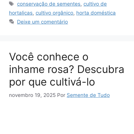
gl
s
gr
e
s
e
Tags
conservação de sementes
,
cultivo de
e
A
a
b
k
hortaliças
,
cultivo orgânico
,
horta doméstica
Tr
p
m
o
y
Deixe um comentário
a
p
o
n
k
sl
Você conhece o
at
inhame rosa? Descubra
e
por que cultivá-lo
novembro 19, 2025
Por
Semente de Tudo